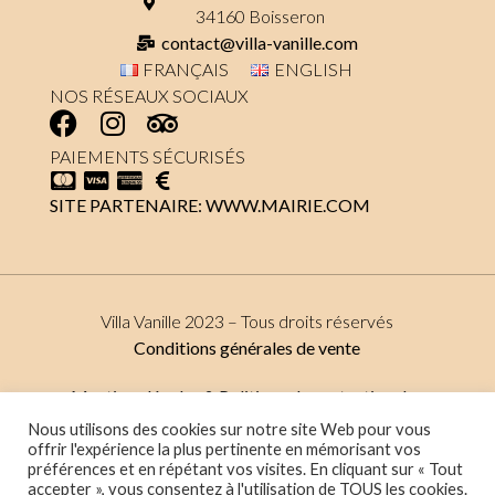
34160 Boisseron
contact@villa-vanille.com
FRANÇAIS
ENGLISH
NOS RÉSEAUX SOCIAUX
PAIEMENTS SÉCURISÉS
SITE PARTENAIRE: WWW.MAIRIE.COM
Villa Vanille 2023 – Tous droits réservés
Conditions générales de vente
Mentions légales & Politique de protection des
données
Nous utilisons des cookies sur notre site Web pour vous
offrir l'expérience la plus pertinente en mémorisant vos
préférences et en répétant vos visites. En cliquant sur « Tout
accepter », vous consentez à l'utilisation de TOUS les cookies.