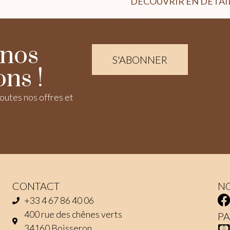
DÉCOUVRIR EN DÉTAI
nos
S'ABONNER
ons !
outes nos offres et
CONTACT
NO
+33 4 67 86 40 06
400 rue des chênes verts
PA
34160 Boisseron