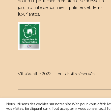
bout d’un petit chemin empierré, se dresse un
jardin planté de bananiers, palmiers et fleurs
luxuriantes.
Villa Vanille 2023 – Tous droits réservés
Réalisati
Nous utilisons des cookies sur notre site Web pour vous offrir l'
vos visites. En cliquant sur « Tout accepter », vous consentez à l'