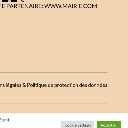
TE PARTENAIRE: WWW.MAIRIE.COM
s légales & Politique de protection des données
ur les TPE
pétant
Cookie Settings
Accept All