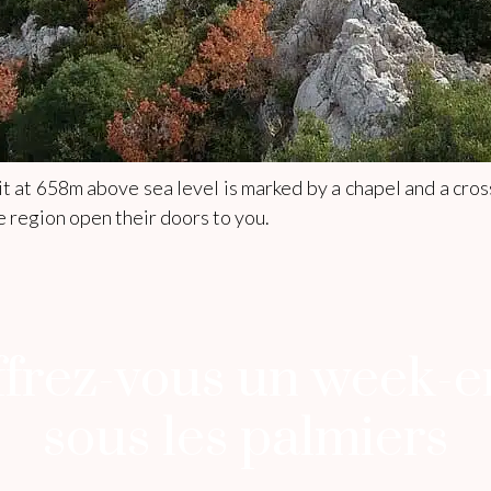
mit at 658m above sea level is marked by a chapel and a cr
e region open their doors to you.
frez-vous un week-
sous les palmiers