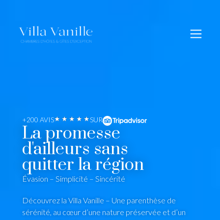
★
★
★
★
★
+200 AVIS
SUR
La promesse
d'ailleurs sans
quitter la région
Évasion – Simplicité – Sincérité
Découvrez la Villa Vanille – Une parenthèse de
sérénité, au cœur d’une nature préservée et d’un